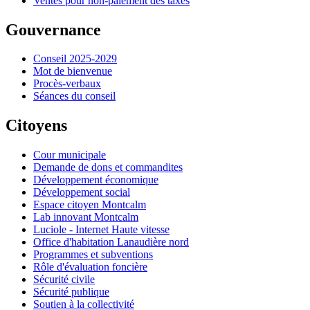
Ventes pour non-paiement des taxes
Gouvernance
Conseil 2025-2029
Mot de bienvenue
Procès-verbaux
Séances du conseil
Citoyens
Cour municipale
Demande de dons et commandites
Développement économique
Développement social
Espace citoyen Montcalm
Lab innovant Montcalm
Luciole - Internet Haute vitesse
Office d'habitation Lanaudière nord
Programmes et subventions
Rôle d'évaluation foncière
Sécurité civile
Sécurité publique
Soutien à la collectivité