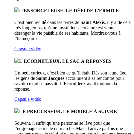
L’ENSORCELEUSE, LE DÉFI DE L'ERMITE
C’est bien reculé dans les terres de
Saint-Alexis
, il y a de cela
très longtemps, qu’une mystérieuse créature est venue
déranger la vie paisible de ses habitants. Mordrez-vous à
l’hameçon ?
Capsule vidéo
L'ÉCORNIFLEUX, LE SAC À RÉPONSES
Un petit curieux, c’est bien ce qu’il était. Dès son jeune âge,
les gens de
Saint-Jacques
accouraient à sa rencontre pour
savoir ce qui se passait. L’Écornifleux avait toujours la
réponse.
Capsule vidéo
LE PRÉCURSEUR, LE MODÈLE À SUIVRE
Souvent, il suffit qu’une personne se lève pour que
l’engrenage se mette en marche. Mais il arrive parfois que
certaines roues de celui-ci ne tournent pas à la même vitesse et