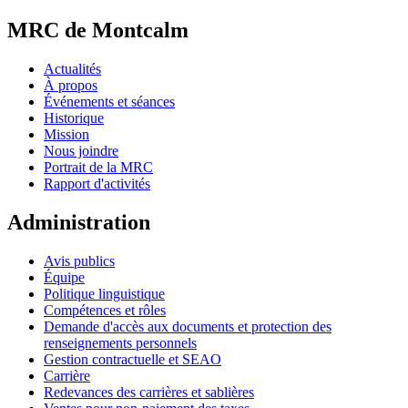
MRC de Montcalm
Actualités
À propos
Événements et séances
Historique
Mission
Nous joindre
Portrait de la MRC
Rapport d'activités
Administration
Avis publics
Équipe
Politique linguistique
Compétences et rôles
Demande d'accès aux documents et protection des
renseignements personnels
Gestion contractuelle et SEAO
Carrière
Redevances des carrières et sablières