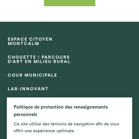
Un tel plan doit :
mettre en valeur les entreprises
ESPACE CITOYEN
agricoles et leurs produits ;
MONTCALM
CHOUETTE ! PARCOURS
D'ART EN MILIEU RURAL
viser l’accroissement ou la
COUR MUNICIPALE
diversification des productions, des
LAB-INNOVANT
produits, des modèles d’entreprise
ou des modes de mise en marché ;
TRANSPORT
Politique de protection des renseignements
personnels
VENTE POUR TAXES
Ce site utilise des témoins de navigation afin de vous
favoriser la reconnaissance de la
offrir une expérience optimale.
multifonctionnalité de l’agriculture