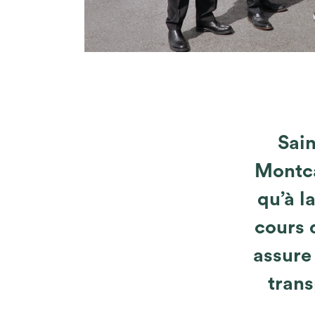
Sain
Montca
qu’à l
cours 
assure
trans