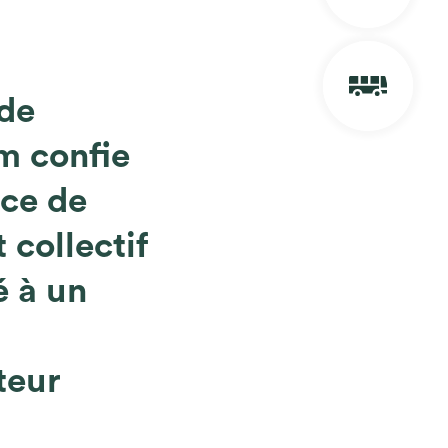
de
m confie
ice de
 collectif
é à un
teur