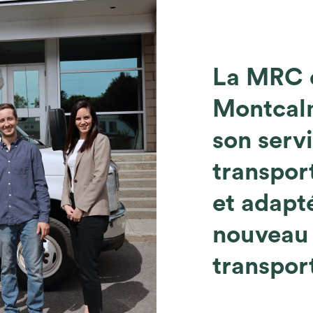
La MRC 
Montcal
son serv
transport
et adapt
nouveau
transpor